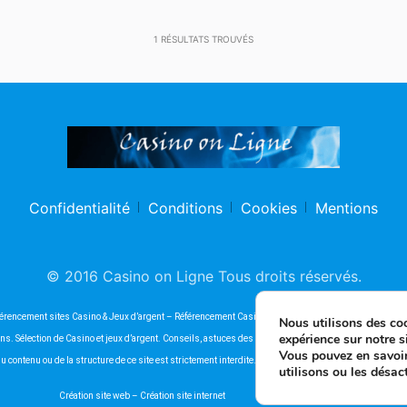
1
RÉSULTATS TROUVÉS
Confidentialité
Conditions
Cookies
Mentions
© 2016 Casino on Ligne Tous droits réservés.
érencement sites Casino & Jeux d’argent
– Référencement Casino & Jeux d’argent en ligne
Nous utilisons des coo
expérience sur notre si
ons. Sélection de Casino et jeux d’argent. Conseils, astuces des casino et jeux d’argent. Sites internet 
Vous pouvez en savoir
 contenu ou de la structure de ce site est strictement interdite. Réalisation =
Création site web Cnath
utilisons ou les désac
Création site web
–
Création site internet