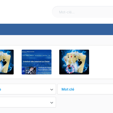
e
Mot clé