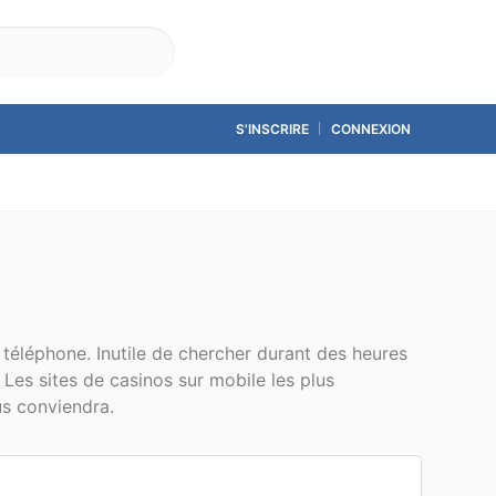
Accueil
Contact
S'INSCRIRE
CONNEXION
 téléphone. Inutile de chercher durant des heures
 Les sites de casinos sur mobile les plus
ous conviendra.