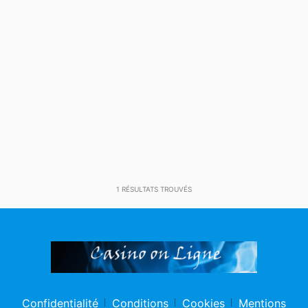
1
RÉSULTATS TROUVÉS
Confidentialité
Conditions
Cookies
Mentions